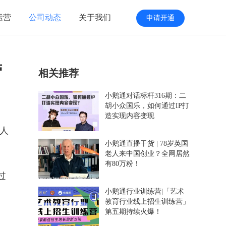
运营
公司动态
关于我们
申请开通
营
相关推荐
小鹅通对话标杆316期：二
胡小众国乐，如何通过IP打
造实现内容变现
器人
小鹅通直播干货 | 78岁英国
老人来中国创业？全网居然
有80万粉！
过
小鹅通行业训练营|「艺术
教育行业线上招生训练营」
第五期持续火爆！