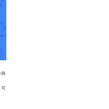
分商
。可