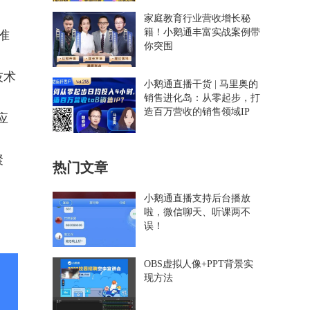
家庭教育行业营收增长秘
籍！小鹅通丰富实战案例带
准
你突围
技术
小鹅通直播干货 | 马里奥的
销售进化岛：从零起步，打
造百万营收的销售领域IP
应
聚
热门文章
小鹅通直播支持后台播放
啦，微信聊天、听课两不
误！
OBS虚拟人像+PPT背景实
现方法