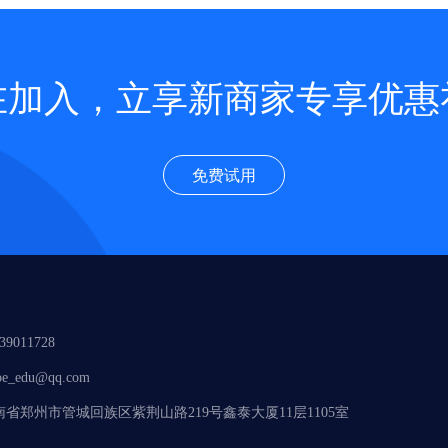
在加入，立享新商家专享优惠
免费试用
9011728
e_edu@qq.com
省郑州市管城回族区紫荆山路219号鑫泰大厦11层1105室